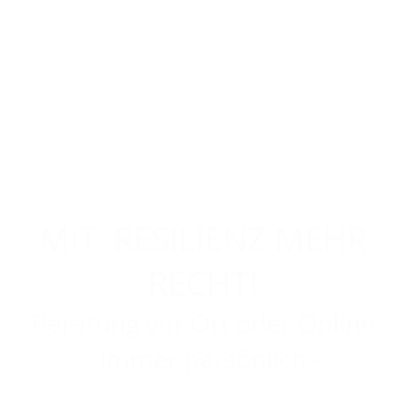
Fachanwältin für
Familienrecht
Personal Coach
MIT
RE
SILIENZ MEHR
RECHT!
Beratung vor Ort oder Online
-
- immer persönlich